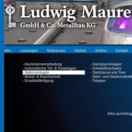
Intro
Leistungen
Referenzen
Partner
Anfahrt
Kontakt
- Aluminiumverarbeitung
- Ganzglas Anlagen
- Automatische Tür- & Toranlagen
- Schweißnachweis
- Balkonanlagen
- Stahlzäune und Tore
- Brand- & Rauchschutz
- Stahl- und Glaskonstruk
- Ersatzteilfertigung
- Treppen
Infos auf Anfra