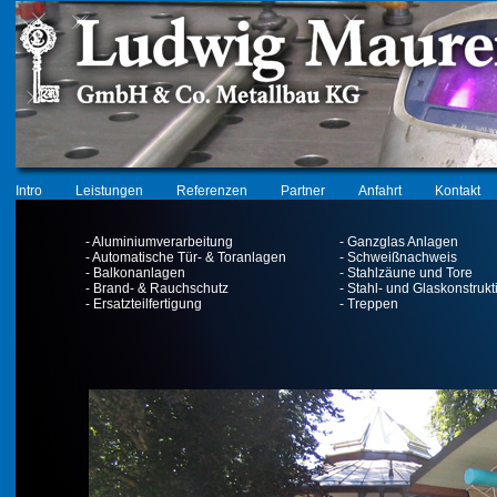
Intro
Leistungen
Referenzen
Partner
Anfahrt
Kontakt
- Aluminiumverarbeitung
- Ganzglas Anlagen
- Automatische Tür- & Toranlagen
- Schweißnachweis
- Balkonanlagen
- Stahlzäune und Tore
- Brand- & Rauchschutz
- Stahl- und Glaskonstruk
- Ersatzteilfertigung
- Treppen